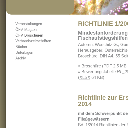
RICHTLINIE 1/200
Veranstaltungen
ÖFV Magazin
Mindestanforderung
ÖFV Broschüren
Fischaufstiegshilfe
Verbandszeitschriften
Autoren: Woschitz G., Gum
Bücher
Herausgeber: Österreichis
Unterlagen
Broschüre, DIN A4, 55 Sei
Archiv
»
Broschüre (
PDF
2,5 MB 
»
Bewertungstabelle
RL_20
(
XLSX
64 KB)
Richtlinie zur E
2014
mit dem Schwerpunkt de
Fließgewässern
Bd. 1/2014 Richtlinien de