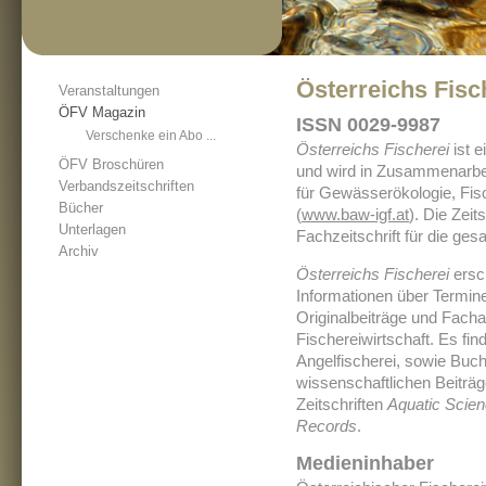
Österreichs Fisc
Veranstaltungen
ÖFV Magazin
ISSN 0029-9987
Verschenke ein Abo ...
Österreichs Fischerei
ist 
ÖFV Broschüren
und wird in Zusammenarbei
Verbandszeitschriften
für Gewässerökologie, Fis
Bücher
(
www.baw-igf.at
). Die Zeit
Unterlagen
Fachzeitschrift für die ges
Archiv
Österreichs Fischerei
ersch
Informationen über Termine
Originalbeiträge und Fachar
Fischereiwirtschaft. Es fi
Angelfischerei, sowie Buc
wissenschaftlichen Beiträg
Zeitschriften
Aquatic Scien
Records
.
Medieninhaber