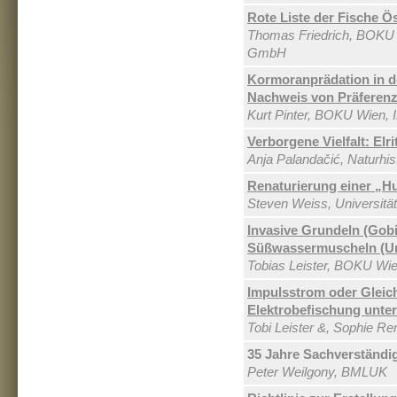
Rote Liste der Fische Ö
Thomas Friedrich, BOKU
GmbH
Kormoranprädation in d
Nachweis von Präferenz
Kurt Pinter, BOKU Wien,
Verborgene Vielfalt: Elr
Anja Palandačić, Naturh
Renaturierung einer „Hu
Steven Weiss, Universitä
Invasive Grundeln (Gobi
Süßwassermuscheln (Uni
Tobias Leister, BOKU Wi
Impulsstrom oder Gleic
Elektrobefischung unte
Tobi Leister &, Sophie Re
35 Jahre Sachverständi
Peter Weilgony, BMLUK