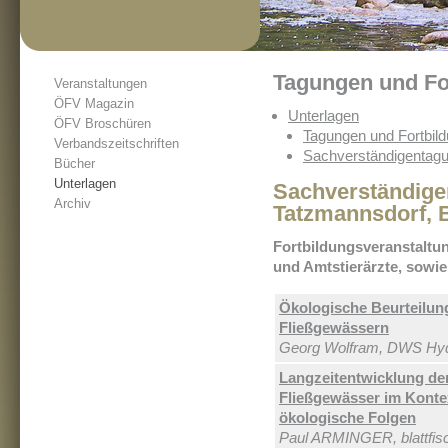
Tagungen und Fo
Veranstaltungen
ÖFV Magazin
Unterlagen
ÖFV Broschüren
Tagungen und Fortbil
Verbandszeitschriften
Sachverständigentagu
Bücher
Unterlagen
Sachverständige
Archiv
Tatzmannsdorf, 
Fortbildungsveranstaltu
und Amtstierärzte, sowi
Ökologische Beurteilun
Fließgewässern
Georg Wolfram, DWS Hy
Langzeitentwicklung de
Fließgewässer im Konte
ökologische Folgen
Paul ARMINGER, blattfis