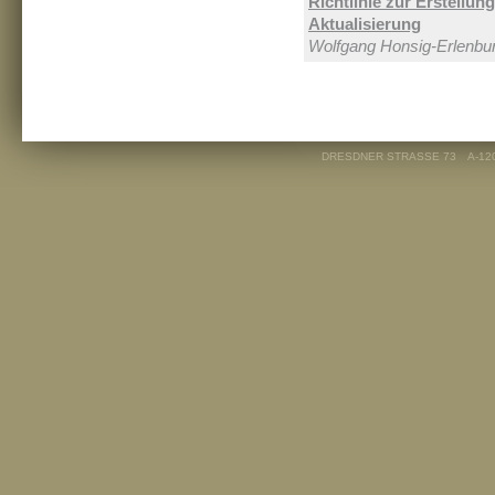
Richtlinie zur Erstellun
Aktualisierung
Wolfgang Honsig-Erlenbu
DRESDNER STRASSE 73
A-12