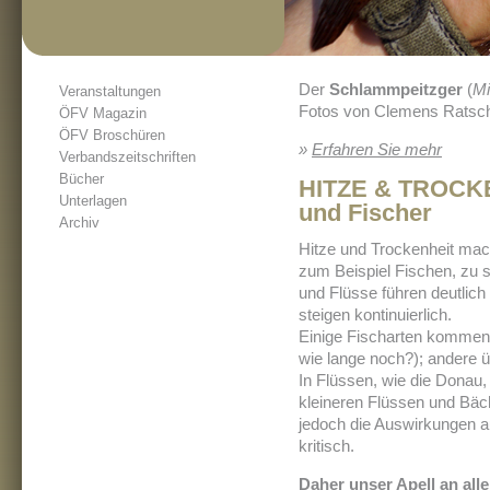
Der
Schlammpeitzger
(
Mi
Veranstaltungen
Fotos von Clemens Ratsc
ÖFV Magazin
ÖFV Broschüren
»
Erfahren Sie mehr
Verbandszeitschriften
Bücher
HITZE & TROCKEN
Unterlagen
und Fischer
Archiv
Hitze und Trockenheit ma
zum Beispiel Fischen, zu 
und Flüsse führen deutlic
steigen kontinuierlich.
Einige Fischarten kommen 
wie lange noch?); andere ü
In Flüssen, wie die Donau,
kleineren Flüssen und Bä
jedoch die Auswirkungen au
kritisch.
Daher unser Apell an all