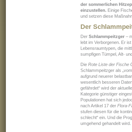
der sommerlichen Hitzep
einzustellen.
Einige Fisch
und setzen diese Maßnahm
Der Schlammpeitz
Der
Schlammpeitzger
– m
lebt im Verborgenen. Er is
Lebensraumtypen, die mitt
sumpfigen Tümpel, Alt- un
Die
Rote Liste der Fische 
Schlammpeitzger als „vom 
aufgrund neuerer belastbar
wesentlich besseren Daten
gefährdet“ wird der aktue
Kategorie günstiger einge
Populationen hat sich jedoc
nach Artikel 17 der
Flora-F
stufen diesen für die kont
schlecht“ ein. Und die Pro
umgehend gehandelt wird.