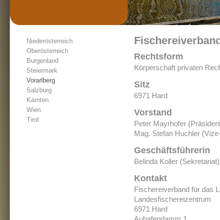
Fischereiverband
Niederösterreich
Oberösterreich
Rechtsform
Burgenland
Körperschaft privaten Rec
Steiermark
Vorarlberg
Sitz
Salzburg
6971 Hard
Kärnten
Wien
Vorstand
Tirol
Peter Mayrhofer (Präsiden
Mag. Stefan Huchler (Vize
Geschäftsführerin
Belinda Koller (Sekretariat)
Kontakt
Fischereiverband für das L
Landesfischereizentrum
6971 Hard
Auhafendamm 1