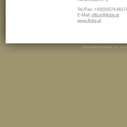
Tel./Fax: +43(0)5574-8617
E-Mail:
office@lfvbg.at
www.lfvbg.at
DRESDNER STRASSE 73
A-12