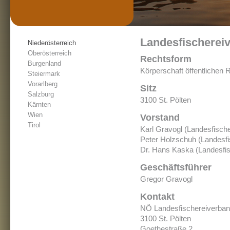
Landesfischerei
Niederösterreich
Oberösterreich
Rechtsform
Burgenland
Körperschaft öffentlichen 
Steiermark
Vorarlberg
Sitz
Salzburg
3100 St. Pölten
Kärnten
Wien
Vorstand
Tirol
Karl Gravogl (Landesfisch
Peter Holzschuh (Landesfis
Dr. Hans Kaska (Landesfisc
Geschäftsführer
Gregor Gravogl
Kontakt
NÖ Landesfischereiverba
3100 St. Pölten
Goethestraße 2