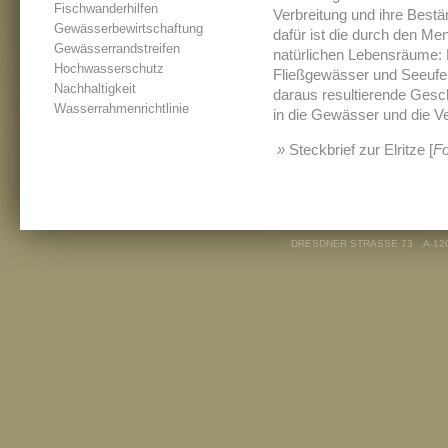
Fischwanderhilfen
Verbreitung und ihre Bestä
Gewässerbewirtschaftung
dafür ist die durch den Me
Gewässerrandstreifen
natürlichen Lebensräume: 
Hochwasserschutz
Fließgewässer und Seeufer
Nachhaltigkeit
daraus resultierende Gesch
Wasserrahmenrichtlinie
in die Gewässer und die V
»
Steckbrief zur Elritze [
Fo
DRESDNER STRASSE 73
A-12