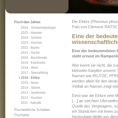
Die Elritze (
Phoxinus phoxi
Fisch-des-Jahres
Foto von Clemens RATS
2026 - Schlammpeitzger
2025 - Hausen
Eine der bedeut
2024 - Schleie
wissenschaftliche
2023 - Huchen
2022 - Barbe
Eine der bedeutendsten 
2021 - Äsche
steht erneut im Rampenlic
2020 - Bachforelle
2019 - Edelkrebs
Wer kennt sie nicht, die z
2018 - Wels
kleinsten Karpfen unsere
2017 - Seesaibling
Namen wie
IRLITZE
,
PFR
2016 - Elritze
werden allein für den deu
2015 - Nase
Vielfalt an Namen zeigt wie 
2014 - Sterlet
2013 - Seeforelle
Einst war die Elritze eine 
2012 - Huchen
[…]
an seichten Uferstell
2011 - Aalrutte
Quelle des Vergnügens, so 
Fischereiliche Schäden
ein Stündchen mit ihnen zu
Fischotter
Heutzutage bleibt uns dies