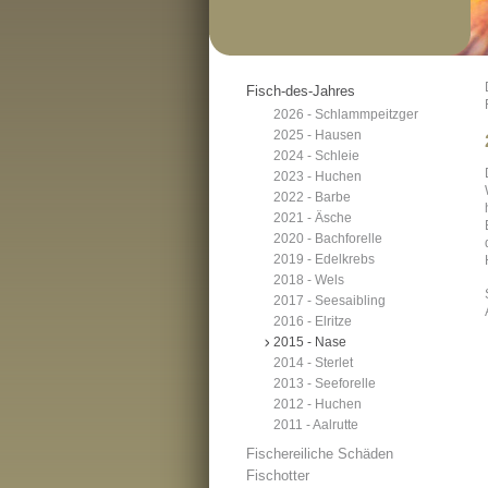
Fisch-des-Jahres
2026 - Schlammpeitzger
2025 - Hausen
2024 - Schleie
2023 - Huchen
2022 - Barbe
2021 - Äsche
2020 - Bachforelle
2019 - Edelkrebs
2018 - Wels
2017 - Seesaibling
2016 - Elritze
2015 - Nase
2014 - Sterlet
2013 - Seeforelle
2012 - Huchen
2011 - Aalrutte
Fischereiliche Schäden
Fischotter