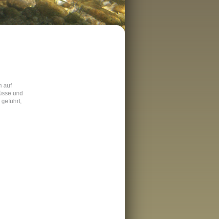
h auf
lüsse und
geführt,