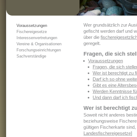
Wer grundsätzlich zur Ausü
Voraussetzungen
gefischt werden darf und 
Fischereigesetze
über die
fischereigesetzl
Interessenvertretungen
geregelt.
Vereine & Organisationen
Forschungseinrichtungen
Fragen, die sich stel
Sachverständige
Voraussetzungen
Fragen, die sich stelle
Wer ist berechtigt zu 
Darf ich so ohne weit
Gibt es eine Altersbe
Werden Kenntnisse für
Und dann darf ich fis
Wer ist berechtigt z
Soweit nicht anderes besti
beziehungsweise Fischerei
gültigen Fischerkarte sind,
Landesfischereigesetze
]